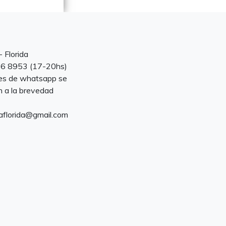
 Florida
646 8953 (17-20hs)
es de whatsapp se
 a la brevedad
aflorida@gmail.com